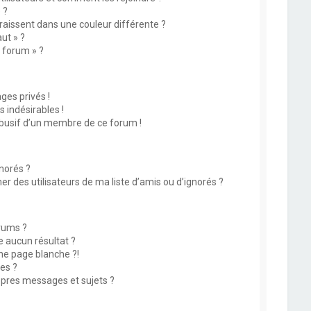
 ?
issent dans une couleur différente ?
ut » ?
u forum » ?
es privés !
 indésirables !
abusif d’un membre de ce forum !
norés ?
 des utilisateurs de ma liste d’amis ou d’ignorés ?
rums ?
 aucun résultat ?
ne page blanche ?!
es ?
pres messages et sujets ?