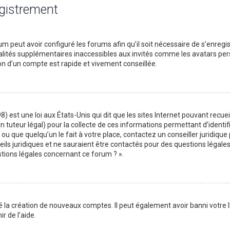
egistrement
m peut avoir configuré les forums afin qu’il soit nécessaire de s’enregi
lités supplémentaires inaccessibles aux invités comme les avatars perso
on d’un compte est rapide et vivement conseillée.
) est une loi aux États-Unis qui dit que les sites Internet pouvant recu
n tuteur légal) pour la collecte de ces informations permettant d’identif
ou que quelqu’un le fait à votre place, contactez un conseiller juridique
ils juridiques et ne sauraient être contactés pour des questions légales
stions légales concernant ce forum ? ».
é la création de nouveaux comptes. Il peut également avoir banni votre I
r de l’aide.