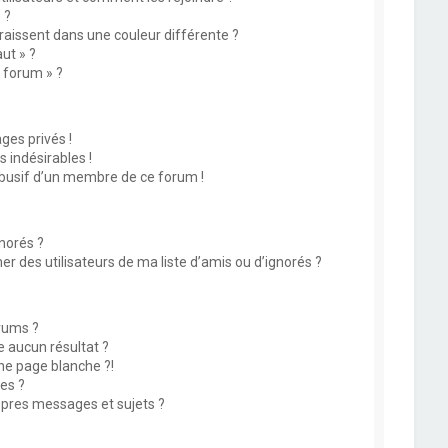
 ?
issent dans une couleur différente ?
ut » ?
u forum » ?
es privés !
 indésirables !
abusif d’un membre de ce forum !
norés ?
 des utilisateurs de ma liste d’amis ou d’ignorés ?
rums ?
 aucun résultat ?
ne page blanche ?!
es ?
pres messages et sujets ?