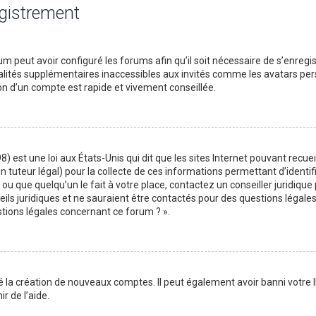
egistrement
m peut avoir configuré les forums afin qu’il soit nécessaire de s’enregi
lités supplémentaires inaccessibles aux invités comme les avatars perso
on d’un compte est rapide et vivement conseillée.
) est une loi aux États-Unis qui dit que les sites Internet pouvant recu
n tuteur légal) pour la collecte de ces informations permettant d’identif
ou que quelqu’un le fait à votre place, contactez un conseiller juridique
ils juridiques et ne sauraient être contactés pour des questions légales
stions légales concernant ce forum ? ».
é la création de nouveaux comptes. Il peut également avoir banni votre I
r de l’aide.