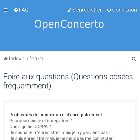
FAQ
S’enregistrer
Connexion
R
Index du forum
e
Foire aux questions (Questions posées
c
fréquemment)
h
e
r
c
Problèmes de connexion et d’enregistrement
h
Pourquoi dois-je m’enregistrer ?
Que signifie COPPA ?
e
Je souhaite m’enregistrer, mais je n’y parviens pas !
r
Je suis enregistré mais je ne peux pas me connecter !