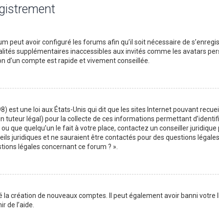
egistrement
m peut avoir configuré les forums afin qu’il soit nécessaire de s’enregi
lités supplémentaires inaccessibles aux invités comme les avatars perso
on d’un compte est rapide et vivement conseillée.
) est une loi aux États-Unis qui dit que les sites Internet pouvant recu
n tuteur légal) pour la collecte de ces informations permettant d’identif
ou que quelqu’un le fait à votre place, contactez un conseiller juridique
ils juridiques et ne sauraient être contactés pour des questions légales
stions légales concernant ce forum ? ».
é la création de nouveaux comptes. Il peut également avoir banni votre I
r de l’aide.