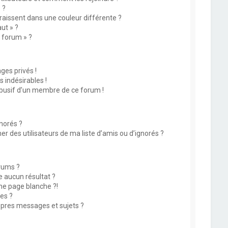
 ?
issent dans une couleur différente ?
ut » ?
u forum » ?
es privés !
 indésirables !
abusif d’un membre de ce forum !
norés ?
 des utilisateurs de ma liste d’amis ou d’ignorés ?
rums ?
 aucun résultat ?
ne page blanche ?!
es ?
pres messages et sujets ?