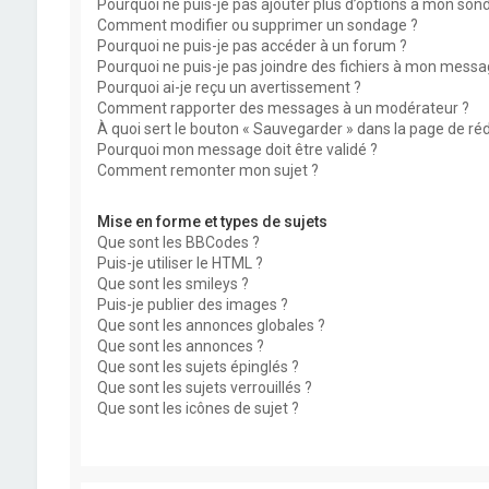
Pourquoi ne puis-je pas ajouter plus d’options à mon son
Comment modifier ou supprimer un sondage ?
Pourquoi ne puis-je pas accéder à un forum ?
Pourquoi ne puis-je pas joindre des fichiers à mon messa
Pourquoi ai-je reçu un avertissement ?
Comment rapporter des messages à un modérateur ?
À quoi sert le bouton « Sauvegarder » dans la page de r
Pourquoi mon message doit être validé ?
Comment remonter mon sujet ?
Mise en forme et types de sujets
Que sont les BBCodes ?
Puis-je utiliser le HTML ?
Que sont les smileys ?
Puis-je publier des images ?
Que sont les annonces globales ?
Que sont les annonces ?
Que sont les sujets épinglés ?
Que sont les sujets verrouillés ?
Que sont les icônes de sujet ?