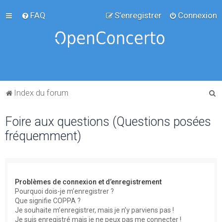
FAQ
S’enregistrer
Connexion
R
Index du forum
e
Foire aux questions (Questions posées
c
fréquemment)
h
e
r
c
Problèmes de connexion et d’enregistrement
h
Pourquoi dois-je m’enregistrer ?
Que signifie COPPA ?
e
Je souhaite m’enregistrer, mais je n’y parviens pas !
r
Je suis enregistré mais je ne peux pas me connecter !