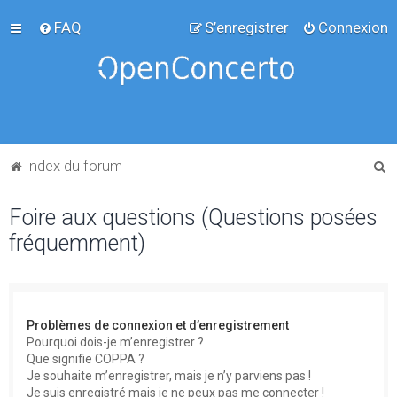
FAQ
S’enregistrer
Connexion
R
Index du forum
e
Foire aux questions (Questions posées
c
fréquemment)
h
e
r
c
Problèmes de connexion et d’enregistrement
h
Pourquoi dois-je m’enregistrer ?
Que signifie COPPA ?
e
Je souhaite m’enregistrer, mais je n’y parviens pas !
r
Je suis enregistré mais je ne peux pas me connecter !