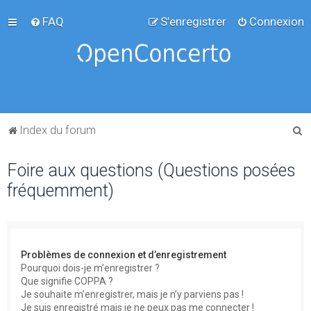
FAQ
S’enregistrer
Connexion
R
Index du forum
e
Foire aux questions (Questions posées
c
fréquemment)
h
e
r
c
Problèmes de connexion et d’enregistrement
h
Pourquoi dois-je m’enregistrer ?
Que signifie COPPA ?
e
Je souhaite m’enregistrer, mais je n’y parviens pas !
r
Je suis enregistré mais je ne peux pas me connecter !