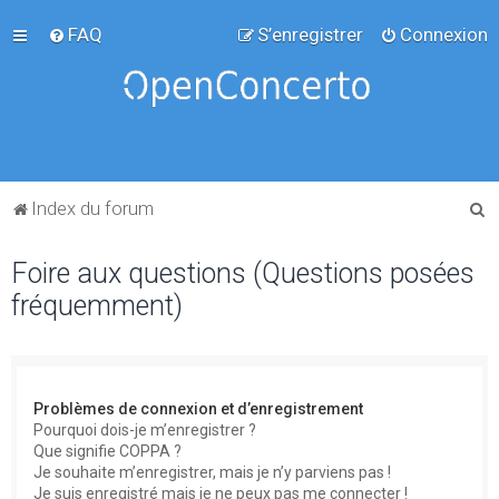
FAQ
S’enregistrer
Connexion
R
Index du forum
e
Foire aux questions (Questions posées
c
fréquemment)
h
e
r
c
Problèmes de connexion et d’enregistrement
h
Pourquoi dois-je m’enregistrer ?
Que signifie COPPA ?
e
Je souhaite m’enregistrer, mais je n’y parviens pas !
r
Je suis enregistré mais je ne peux pas me connecter !