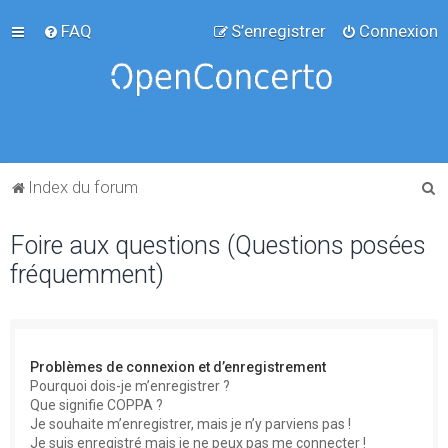
FAQ
S’enregistrer
Connexion
R
Index du forum
e
Foire aux questions (Questions posées
c
fréquemment)
h
e
r
c
Problèmes de connexion et d’enregistrement
h
Pourquoi dois-je m’enregistrer ?
Que signifie COPPA ?
e
Je souhaite m’enregistrer, mais je n’y parviens pas !
r
Je suis enregistré mais je ne peux pas me connecter !