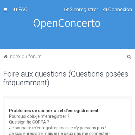
FAQ
S’enregistrer
Connexion
R
Index du forum
e
Foire aux questions (Questions posées
c
fréquemment)
h
e
r
c
Problèmes de connexion et d’enregistrement
h
Pourquoi dois-je m’enregistrer ?
Que signifie COPPA ?
e
Je souhaite m’enregistrer, mais je n’y parviens pas !
r
Je suis enregistré mais je ne peux pas me connecter !