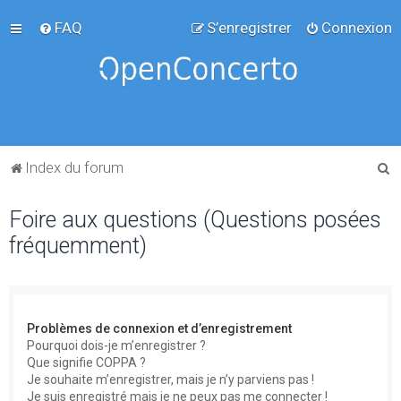
FAQ
S’enregistrer
Connexion
R
Index du forum
e
Foire aux questions (Questions posées
c
fréquemment)
h
e
r
c
Problèmes de connexion et d’enregistrement
h
Pourquoi dois-je m’enregistrer ?
Que signifie COPPA ?
e
Je souhaite m’enregistrer, mais je n’y parviens pas !
r
Je suis enregistré mais je ne peux pas me connecter !