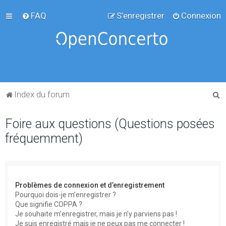
FAQ
S’enregistrer
Connexion
R
Index du forum
e
Foire aux questions (Questions posées
c
fréquemment)
h
e
r
c
Problèmes de connexion et d’enregistrement
h
Pourquoi dois-je m’enregistrer ?
Que signifie COPPA ?
e
Je souhaite m’enregistrer, mais je n’y parviens pas !
r
Je suis enregistré mais je ne peux pas me connecter !