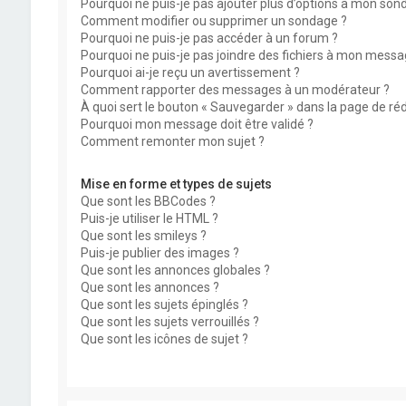
Pourquoi ne puis-je pas ajouter plus d’options à mon son
Comment modifier ou supprimer un sondage ?
Pourquoi ne puis-je pas accéder à un forum ?
Pourquoi ne puis-je pas joindre des fichiers à mon messa
Pourquoi ai-je reçu un avertissement ?
Comment rapporter des messages à un modérateur ?
À quoi sert le bouton « Sauvegarder » dans la page de r
Pourquoi mon message doit être validé ?
Comment remonter mon sujet ?
Mise en forme et types de sujets
Que sont les BBCodes ?
Puis-je utiliser le HTML ?
Que sont les smileys ?
Puis-je publier des images ?
Que sont les annonces globales ?
Que sont les annonces ?
Que sont les sujets épinglés ?
Que sont les sujets verrouillés ?
Que sont les icônes de sujet ?