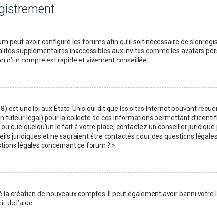
egistrement
m peut avoir configuré les forums afin qu’il soit nécessaire de s’enregi
lités supplémentaires inaccessibles aux invités comme les avatars perso
on d’un compte est rapide et vivement conseillée.
) est une loi aux États-Unis qui dit que les sites Internet pouvant recu
n tuteur légal) pour la collecte de ces informations permettant d’identif
ou que quelqu’un le fait à votre place, contactez un conseiller juridique
ils juridiques et ne sauraient être contactés pour des questions légales
stions légales concernant ce forum ? ».
é la création de nouveaux comptes. Il peut également avoir banni votre I
r de l’aide.