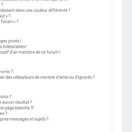
 ?
issent dans une couleur différente ?
ut » ?
u forum » ?
es privés !
 indésirables !
abusif d’un membre de ce forum !
norés ?
 des utilisateurs de ma liste d’amis ou d’ignorés ?
rums ?
 aucun résultat ?
ne page blanche ?!
es ?
pres messages et sujets ?