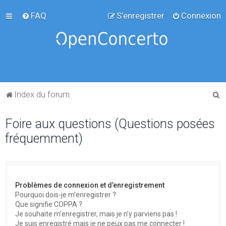
FAQ
S’enregistrer
Connexion
R
Index du forum
e
Foire aux questions (Questions posées
c
fréquemment)
h
e
r
c
Problèmes de connexion et d’enregistrement
h
Pourquoi dois-je m’enregistrer ?
Que signifie COPPA ?
e
Je souhaite m’enregistrer, mais je n’y parviens pas !
r
Je suis enregistré mais je ne peux pas me connecter !