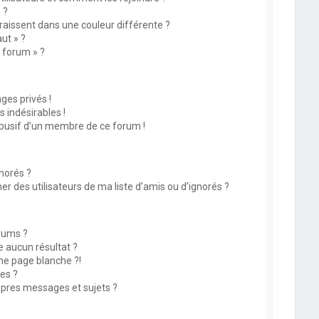
 ?
issent dans une couleur différente ?
ut » ?
u forum » ?
es privés !
 indésirables !
abusif d’un membre de ce forum !
norés ?
 des utilisateurs de ma liste d’amis ou d’ignorés ?
rums ?
 aucun résultat ?
ne page blanche ?!
es ?
pres messages et sujets ?