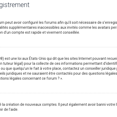
egistrement
m peut avoir configuré les forums afin qu’il soit nécessaire de s’enregi
lités supplémentaires inaccessibles aux invités comme les avatars perso
on d’un compte est rapide et vivement conseillée.
) est une loi aux États-Unis qui dit que les sites Internet pouvant recu
n tuteur légal) pour la collecte de ces informations permettant d’identif
ou que quelqu’un le fait à votre place, contactez un conseiller juridique
ils juridiques et ne sauraient être contactés pour des questions légales
stions légales concernant ce forum ? ».
é la création de nouveaux comptes. Il peut également avoir banni votre I
r de l’aide.