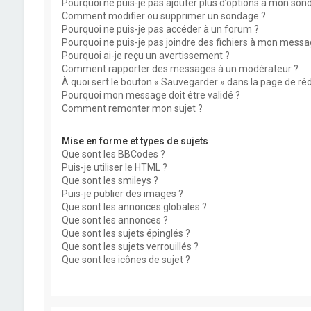
Pourquoi ne puis-je pas ajouter plus d’options à mon son
Comment modifier ou supprimer un sondage ?
Pourquoi ne puis-je pas accéder à un forum ?
Pourquoi ne puis-je pas joindre des fichiers à mon messa
Pourquoi ai-je reçu un avertissement ?
Comment rapporter des messages à un modérateur ?
À quoi sert le bouton « Sauvegarder » dans la page de r
Pourquoi mon message doit être validé ?
Comment remonter mon sujet ?
Mise en forme et types de sujets
Que sont les BBCodes ?
Puis-je utiliser le HTML ?
Que sont les smileys ?
Puis-je publier des images ?
Que sont les annonces globales ?
Que sont les annonces ?
Que sont les sujets épinglés ?
Que sont les sujets verrouillés ?
Que sont les icônes de sujet ?