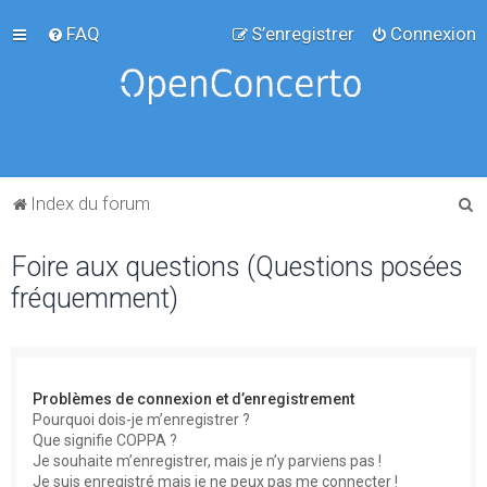
FAQ
S’enregistrer
Connexion
R
Index du forum
e
Foire aux questions (Questions posées
c
fréquemment)
h
e
r
c
Problèmes de connexion et d’enregistrement
h
Pourquoi dois-je m’enregistrer ?
Que signifie COPPA ?
e
Je souhaite m’enregistrer, mais je n’y parviens pas !
r
Je suis enregistré mais je ne peux pas me connecter !