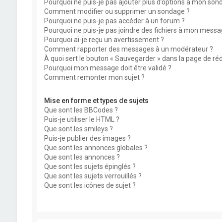
Pourquoi ne puis-je pas ajouter plus d’options à mon son
Comment modifier ou supprimer un sondage ?
Pourquoi ne puis-je pas accéder à un forum ?
Pourquoi ne puis-je pas joindre des fichiers à mon messa
Pourquoi ai-je reçu un avertissement ?
Comment rapporter des messages à un modérateur ?
À quoi sert le bouton « Sauvegarder » dans la page de r
Pourquoi mon message doit être validé ?
Comment remonter mon sujet ?
Mise en forme et types de sujets
Que sont les BBCodes ?
Puis-je utiliser le HTML ?
Que sont les smileys ?
Puis-je publier des images ?
Que sont les annonces globales ?
Que sont les annonces ?
Que sont les sujets épinglés ?
Que sont les sujets verrouillés ?
Que sont les icônes de sujet ?