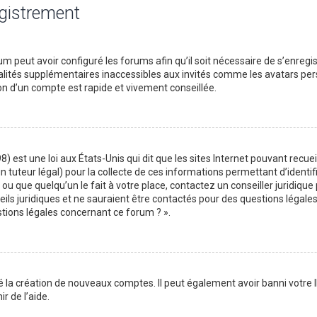
egistrement
m peut avoir configuré les forums afin qu’il soit nécessaire de s’enregi
lités supplémentaires inaccessibles aux invités comme les avatars perso
on d’un compte est rapide et vivement conseillée.
) est une loi aux États-Unis qui dit que les sites Internet pouvant recu
n tuteur légal) pour la collecte de ces informations permettant d’identif
ou que quelqu’un le fait à votre place, contactez un conseiller juridique
ils juridiques et ne sauraient être contactés pour des questions légales
stions légales concernant ce forum ? ».
é la création de nouveaux comptes. Il peut également avoir banni votre I
r de l’aide.