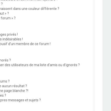
 ?
issent dans une couleur différente ?
ut » ?
u forum » ?
es privés !
 indésirables !
abusif d’un membre de ce forum !
norés ?
 des utilisateurs de ma liste d’amis ou d’ignorés ?
rums ?
 aucun résultat ?
ne page blanche ?!
es ?
pres messages et sujets ?