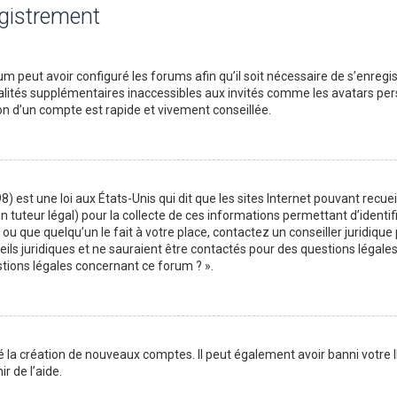
egistrement
m peut avoir configuré les forums afin qu’il soit nécessaire de s’enregi
lités supplémentaires inaccessibles aux invités comme les avatars perso
on d’un compte est rapide et vivement conseillée.
) est une loi aux États-Unis qui dit que les sites Internet pouvant recu
n tuteur légal) pour la collecte de ces informations permettant d’identif
ou que quelqu’un le fait à votre place, contactez un conseiller juridique
ils juridiques et ne sauraient être contactés pour des questions légales
stions légales concernant ce forum ? ».
é la création de nouveaux comptes. Il peut également avoir banni votre I
r de l’aide.