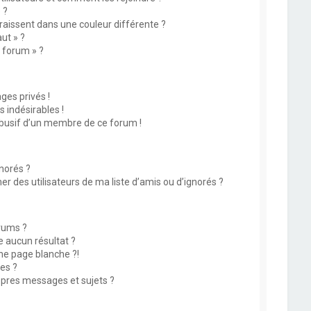
 ?
issent dans une couleur différente ?
ut » ?
u forum » ?
es privés !
 indésirables !
abusif d’un membre de ce forum !
norés ?
 des utilisateurs de ma liste d’amis ou d’ignorés ?
rums ?
 aucun résultat ?
ne page blanche ?!
es ?
pres messages et sujets ?