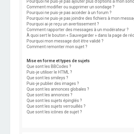
Pourquoi ne puis-je pas ajouter plus d’options à mon son
Comment modifier ou supprimer un sondage ?
Pourquoi ne puis-je pas accéder à un forum ?
Pourquoi ne puis-je pas joindre des fichiers à mon messa
Pourquoi ai-je reçu un avertissement ?
Comment rapporter des messages à un modérateur ?
À quoi sert le bouton « Sauvegarder » dans la page de r
Pourquoi mon message doit être validé ?
Comment remonter mon sujet ?
Mise en forme et types de sujets
Que sont les BBCodes ?
Puis-je utiliser le HTML ?
Que sont les smileys ?
Puis-je publier des images ?
Que sont les annonces globales ?
Que sont les annonces ?
Que sont les sujets épinglés ?
Que sont les sujets verrouillés ?
Que sont les icônes de sujet ?