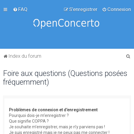
FAQ
S’enregistrer
Connexion
R
Index du forum
e
Foire aux questions (Questions posées
c
fréquemment)
h
e
r
c
Problèmes de connexion et d’enregistrement
h
Pourquoi dois-je m’enregistrer ?
Que signifie COPPA ?
e
Je souhaite m’enregistrer, mais je n’y parviens pas !
r
Je suis enregistré mais je ne peux pas me connecter !