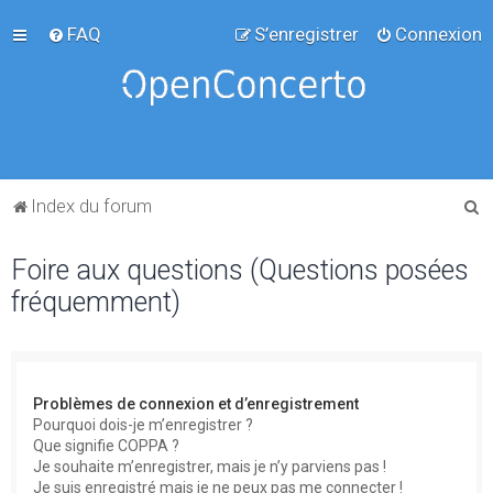
FAQ
S’enregistrer
Connexion
R
Index du forum
e
Foire aux questions (Questions posées
c
fréquemment)
h
e
r
c
Problèmes de connexion et d’enregistrement
h
Pourquoi dois-je m’enregistrer ?
Que signifie COPPA ?
e
Je souhaite m’enregistrer, mais je n’y parviens pas !
r
Je suis enregistré mais je ne peux pas me connecter !