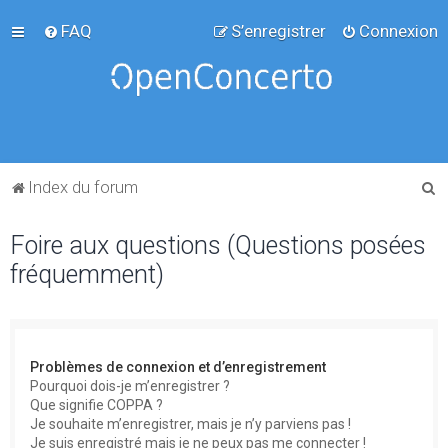
FAQ
S’enregistrer
Connexion
R
Index du forum
e
Foire aux questions (Questions posées
c
fréquemment)
h
e
r
c
Problèmes de connexion et d’enregistrement
h
Pourquoi dois-je m’enregistrer ?
Que signifie COPPA ?
e
Je souhaite m’enregistrer, mais je n’y parviens pas !
r
Je suis enregistré mais je ne peux pas me connecter !