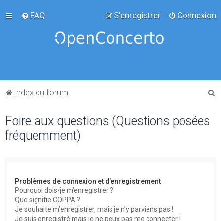
FAQ
S’enregistrer
Connexion
R
Index du forum
e
Foire aux questions (Questions posées
c
fréquemment)
h
e
r
c
Problèmes de connexion et d’enregistrement
h
Pourquoi dois-je m’enregistrer ?
Que signifie COPPA ?
e
Je souhaite m’enregistrer, mais je n’y parviens pas !
r
Je suis enregistré mais je ne peux pas me connecter !