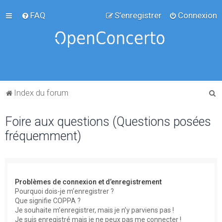
FAQ
S’enregistrer
Connexion
R
Index du forum
e
Foire aux questions (Questions posées
c
fréquemment)
h
e
r
c
Problèmes de connexion et d’enregistrement
h
Pourquoi dois-je m’enregistrer ?
Que signifie COPPA ?
e
Je souhaite m’enregistrer, mais je n’y parviens pas !
r
Je suis enregistré mais je ne peux pas me connecter !