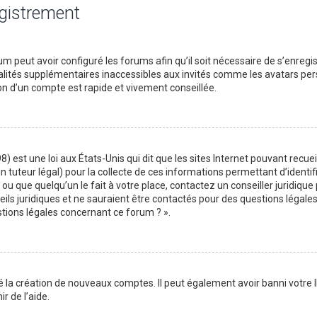
egistrement
m peut avoir configuré les forums afin qu’il soit nécessaire de s’enregi
lités supplémentaires inaccessibles aux invités comme les avatars perso
on d’un compte est rapide et vivement conseillée.
) est une loi aux États-Unis qui dit que les sites Internet pouvant recu
n tuteur légal) pour la collecte de ces informations permettant d’identif
ou que quelqu’un le fait à votre place, contactez un conseiller juridique
ils juridiques et ne sauraient être contactés pour des questions légales
stions légales concernant ce forum ? ».
é la création de nouveaux comptes. Il peut également avoir banni votre I
r de l’aide.