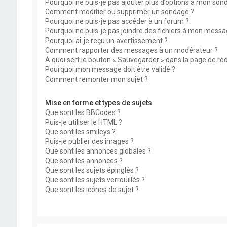
Pourquoi ne puis-je pas ajouter plus d’options à mon son
Comment modifier ou supprimer un sondage ?
Pourquoi ne puis-je pas accéder à un forum ?
Pourquoi ne puis-je pas joindre des fichiers à mon messa
Pourquoi ai-je reçu un avertissement ?
Comment rapporter des messages à un modérateur ?
À quoi sert le bouton « Sauvegarder » dans la page de r
Pourquoi mon message doit être validé ?
Comment remonter mon sujet ?
Mise en forme et types de sujets
Que sont les BBCodes ?
Puis-je utiliser le HTML ?
Que sont les smileys ?
Puis-je publier des images ?
Que sont les annonces globales ?
Que sont les annonces ?
Que sont les sujets épinglés ?
Que sont les sujets verrouillés ?
Que sont les icônes de sujet ?