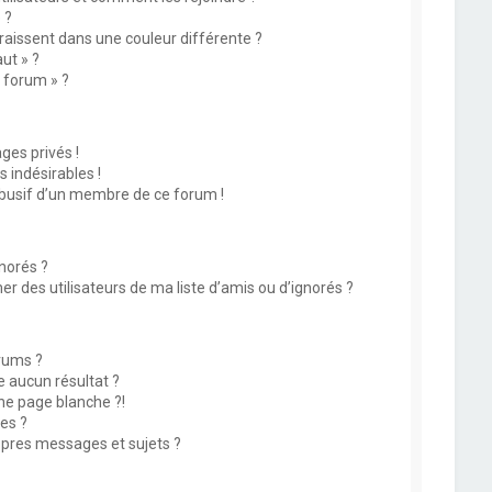
 ?
issent dans une couleur différente ?
ut » ?
u forum » ?
es privés !
 indésirables !
abusif d’un membre de ce forum !
norés ?
 des utilisateurs de ma liste d’amis ou d’ignorés ?
rums ?
 aucun résultat ?
ne page blanche ?!
es ?
pres messages et sujets ?