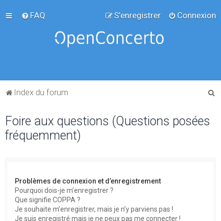
FAQ
S’enregistrer
Connexion
R
Index du forum
e
Foire aux questions (Questions posées
c
fréquemment)
h
e
r
c
Problèmes de connexion et d’enregistrement
h
Pourquoi dois-je m’enregistrer ?
Que signifie COPPA ?
e
Je souhaite m’enregistrer, mais je n’y parviens pas !
r
Je suis enregistré mais je ne peux pas me connecter !