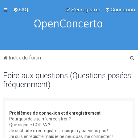
FAQ
S’enregistrer
Connexion
R
Index du forum
e
Foire aux questions (Questions posées
c
fréquemment)
h
e
r
c
Problèmes de connexion et d’enregistrement
h
Pourquoi dois-je m’enregistrer ?
Que signifie COPPA ?
e
Je souhaite m’enregistrer, mais je n’y parviens pas !
r
Je suis enregistré mais je ne peux pas me connecter !