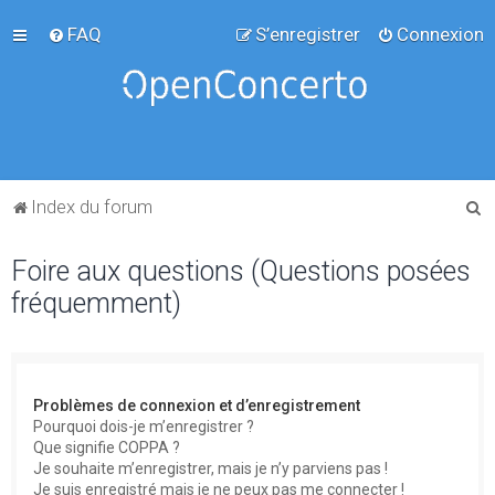
FAQ
S’enregistrer
Connexion
R
Index du forum
e
Foire aux questions (Questions posées
c
fréquemment)
h
e
r
c
Problèmes de connexion et d’enregistrement
h
Pourquoi dois-je m’enregistrer ?
Que signifie COPPA ?
e
Je souhaite m’enregistrer, mais je n’y parviens pas !
r
Je suis enregistré mais je ne peux pas me connecter !