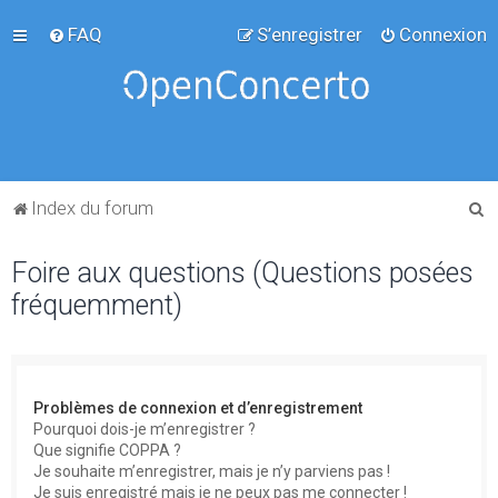
FAQ
S’enregistrer
Connexion
R
Index du forum
e
Foire aux questions (Questions posées
c
fréquemment)
h
e
r
c
Problèmes de connexion et d’enregistrement
h
Pourquoi dois-je m’enregistrer ?
Que signifie COPPA ?
e
Je souhaite m’enregistrer, mais je n’y parviens pas !
r
Je suis enregistré mais je ne peux pas me connecter !