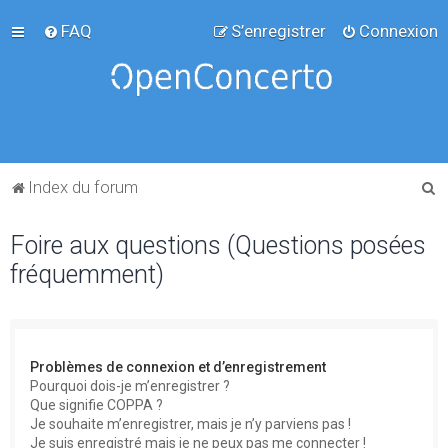
FAQ
S’enregistrer
Connexion
R
Index du forum
e
Foire aux questions (Questions posées
c
fréquemment)
h
e
r
c
Problèmes de connexion et d’enregistrement
h
Pourquoi dois-je m’enregistrer ?
Que signifie COPPA ?
e
Je souhaite m’enregistrer, mais je n’y parviens pas !
r
Je suis enregistré mais je ne peux pas me connecter !