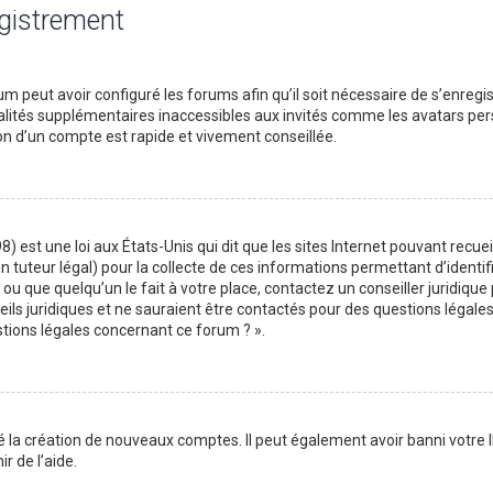
egistrement
m peut avoir configuré les forums afin qu’il soit nécessaire de s’enregi
lités supplémentaires inaccessibles aux invités comme les avatars perso
on d’un compte est rapide et vivement conseillée.
) est une loi aux États-Unis qui dit que les sites Internet pouvant recu
n tuteur légal) pour la collecte de ces informations permettant d’identif
ou que quelqu’un le fait à votre place, contactez un conseiller juridique
ils juridiques et ne sauraient être contactés pour des questions légales
stions légales concernant ce forum ? ».
é la création de nouveaux comptes. Il peut également avoir banni votre I
r de l’aide.