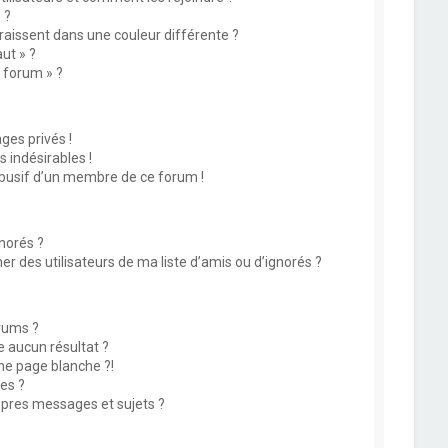
 ?
issent dans une couleur différente ?
ut » ?
u forum » ?
es privés !
 indésirables !
abusif d’un membre de ce forum !
norés ?
 des utilisateurs de ma liste d’amis ou d’ignorés ?
rums ?
 aucun résultat ?
ne page blanche ?!
es ?
pres messages et sujets ?