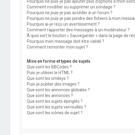
Pourquoi ne puis-je pas ajouter plus d’options à mon son
Comment modifier ou supprimer un sondage ?
Pourquoi ne puis-je pas accéder à un forum ?
Pourquoi ne puis-je pas joindre des fichiers à mon messa
Pourquoi ai-je reçu un avertissement ?
Comment rapporter des messages à un modérateur ?
À quoi sert le bouton « Sauvegarder » dans la page de r
Pourquoi mon message doit être validé ?
Comment remonter mon sujet ?
Mise en forme et types de sujets
Que sont les BBCodes ?
Puis-je utiliser le HTML ?
Que sont les smileys ?
Puis-je publier des images ?
Que sont les annonces globales ?
Que sont les annonces ?
Que sont les sujets épinglés ?
Que sont les sujets verrouillés ?
Que sont les icônes de sujet ?