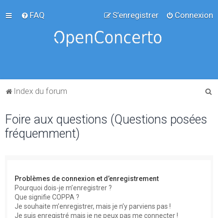
FAQ
S’enregistrer
Connexion
R
Index du forum
e
Foire aux questions (Questions posées
c
fréquemment)
h
e
r
c
Problèmes de connexion et d’enregistrement
h
Pourquoi dois-je m’enregistrer ?
Que signifie COPPA ?
e
Je souhaite m’enregistrer, mais je n’y parviens pas !
r
Je suis enregistré mais je ne peux pas me connecter !