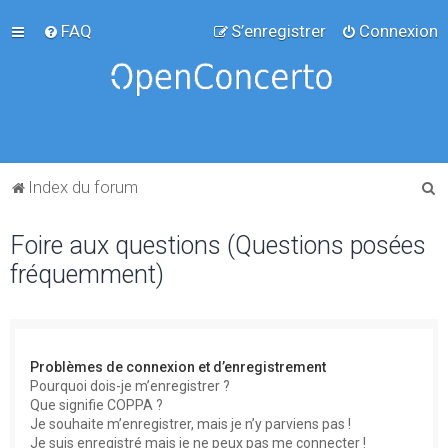
FAQ
S’enregistrer
Connexion
R
Index du forum
e
Foire aux questions (Questions posées
c
fréquemment)
h
e
r
c
Problèmes de connexion et d’enregistrement
h
Pourquoi dois-je m’enregistrer ?
Que signifie COPPA ?
e
Je souhaite m’enregistrer, mais je n’y parviens pas !
r
Je suis enregistré mais je ne peux pas me connecter !