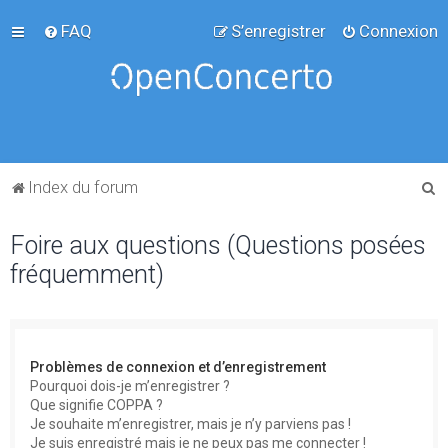
FAQ
S’enregistrer
Connexion
R
Index du forum
e
Foire aux questions (Questions posées
c
fréquemment)
h
e
r
c
Problèmes de connexion et d’enregistrement
h
Pourquoi dois-je m’enregistrer ?
Que signifie COPPA ?
e
Je souhaite m’enregistrer, mais je n’y parviens pas !
r
Je suis enregistré mais je ne peux pas me connecter !