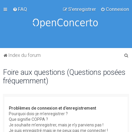
FAQ
S’enregistrer
Connexion
R
Index du forum
e
Foire aux questions (Questions posées
c
fréquemment)
h
e
r
c
Problèmes de connexion et d’enregistrement
h
Pourquoi dois-je m’enregistrer ?
Que signifie COPPA ?
e
Je souhaite m’enregistrer, mais je n’y parviens pas !
r
Je suis enregistré mais je ne peux pas me connecter !