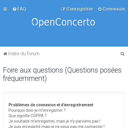
FAQ
S’enregistrer
Connexion
R
Index du forum
e
Foire aux questions (Questions posées
c
fréquemment)
h
e
r
c
Problèmes de connexion et d’enregistrement
h
Pourquoi dois-je m’enregistrer ?
Que signifie COPPA ?
e
Je souhaite m’enregistrer, mais je n’y parviens pas !
r
Je suis enregistré mais je ne peux pas me connecter !