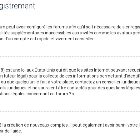
egistrement
m peut avoir configuré les forums afin qu’il soit nécessaire de s’enregi
lités supplémentaires inaccessibles aux invités comme les avatars perso
on d’un compte est rapide et vivement conseillée.
) est une loi aux États-Unis qui dit que les sites Internet pouvant recu
n tuteur légal) pour la collecte de ces informations permettant d’identif
ou que quelqu’un le fait à votre place, contactez un conseiller juridique
ils juridiques et ne sauraient être contactés pour des questions légales
stions légales concernant ce forum ? ».
é la création de nouveaux comptes. Il peut également avoir banni votre I
r de l’aide.