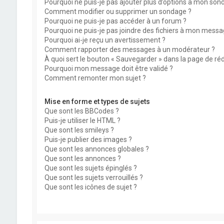
Pourquoi ne puis-je pas ajouter plus d’options à mon son
Comment modifier ou supprimer un sondage ?
Pourquoi ne puis-je pas accéder à un forum ?
Pourquoi ne puis-je pas joindre des fichiers à mon messa
Pourquoi ai-je reçu un avertissement ?
Comment rapporter des messages à un modérateur ?
À quoi sert le bouton « Sauvegarder » dans la page de r
Pourquoi mon message doit être validé ?
Comment remonter mon sujet ?
Mise en forme et types de sujets
Que sont les BBCodes ?
Puis-je utiliser le HTML ?
Que sont les smileys ?
Puis-je publier des images ?
Que sont les annonces globales ?
Que sont les annonces ?
Que sont les sujets épinglés ?
Que sont les sujets verrouillés ?
Que sont les icônes de sujet ?