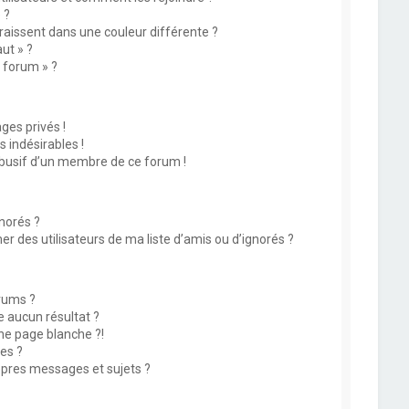
 ?
issent dans une couleur différente ?
ut » ?
u forum » ?
es privés !
 indésirables !
abusif d’un membre de ce forum !
norés ?
 des utilisateurs de ma liste d’amis ou d’ignorés ?
rums ?
 aucun résultat ?
ne page blanche ?!
es ?
pres messages et sujets ?