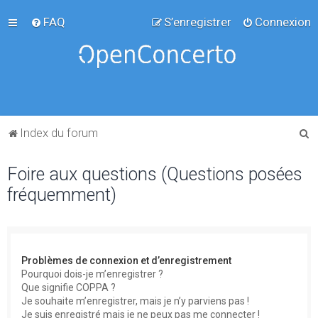
FAQ
S’enregistrer
Connexion
R
Index du forum
e
Foire aux questions (Questions posées
c
fréquemment)
h
e
r
c
Problèmes de connexion et d’enregistrement
h
Pourquoi dois-je m’enregistrer ?
Que signifie COPPA ?
e
Je souhaite m’enregistrer, mais je n’y parviens pas !
r
Je suis enregistré mais je ne peux pas me connecter !