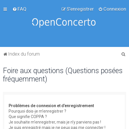
FAQ
S’enregistrer
Connexion
R
Index du forum
e
Foire aux questions (Questions posées
c
fréquemment)
h
e
r
c
Problèmes de connexion et d’enregistrement
h
Pourquoi dois-je m’enregistrer ?
Que signifie COPPA ?
e
Je souhaite m’enregistrer, mais je n’y parviens pas !
r
Je suis enregistré mais je ne peux pas me connecter !