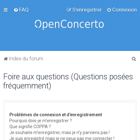
FAQ
S’enregistrer
Connexion
R
Index du forum
e
Foire aux questions (Questions posées
c
fréquemment)
h
e
r
c
Problèmes de connexion et d’enregistrement
h
Pourquoi dois-je m’enregistrer ?
Que signifie COPPA ?
e
Je souhaite m’enregistrer, mais je n’y parviens pas !
r
Je suis enregistré mais je ne peux pas me connecter !