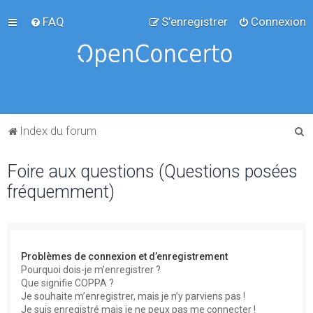
FAQ
S’enregistrer
Connexion
R
Index du forum
e
Foire aux questions (Questions posées
c
fréquemment)
h
e
r
c
Problèmes de connexion et d’enregistrement
h
Pourquoi dois-je m’enregistrer ?
Que signifie COPPA ?
e
Je souhaite m’enregistrer, mais je n’y parviens pas !
r
Je suis enregistré mais je ne peux pas me connecter !