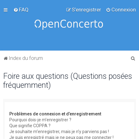
FAQ
S’enregistrer
Connexion
R
Index du forum
e
Foire aux questions (Questions posées
c
fréquemment)
h
e
r
c
Problèmes de connexion et d’enregistrement
h
Pourquoi dois-je m’enregistrer ?
Que signifie COPPA ?
e
Je souhaite m’enregistrer, mais je n’y parviens pas !
r
Je suis enregistré mais je ne peux pas me connecter !