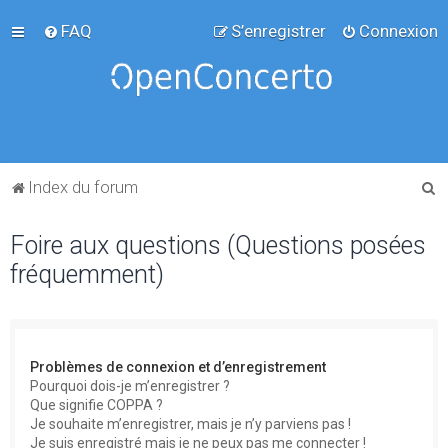
FAQ
S’enregistrer
Connexion
R
Index du forum
e
Foire aux questions (Questions posées
c
fréquemment)
h
e
r
c
Problèmes de connexion et d’enregistrement
h
Pourquoi dois-je m’enregistrer ?
Que signifie COPPA ?
e
Je souhaite m’enregistrer, mais je n’y parviens pas !
r
Je suis enregistré mais je ne peux pas me connecter !