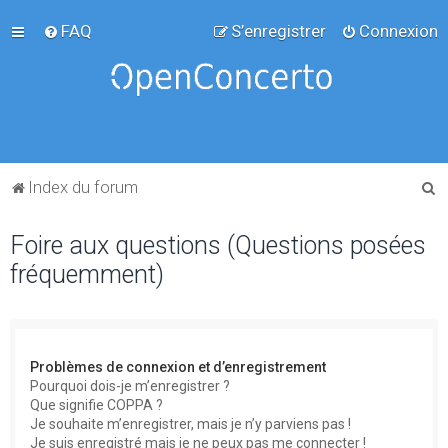
FAQ
S’enregistrer
Connexion
R
Index du forum
e
Foire aux questions (Questions posées
c
fréquemment)
h
e
r
c
Problèmes de connexion et d’enregistrement
h
Pourquoi dois-je m’enregistrer ?
Que signifie COPPA ?
e
Je souhaite m’enregistrer, mais je n’y parviens pas !
r
Je suis enregistré mais je ne peux pas me connecter !