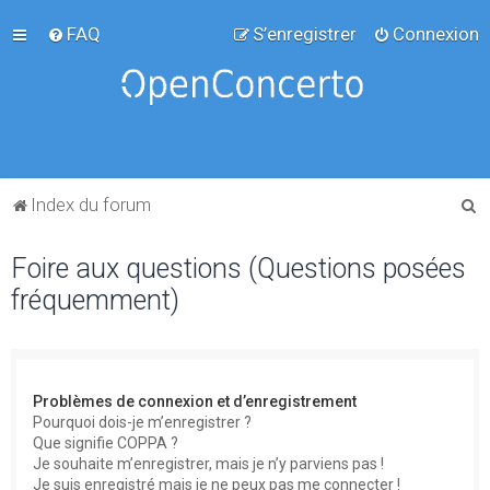
FAQ
S’enregistrer
Connexion
R
Index du forum
e
Foire aux questions (Questions posées
c
fréquemment)
h
e
r
c
Problèmes de connexion et d’enregistrement
h
Pourquoi dois-je m’enregistrer ?
Que signifie COPPA ?
e
Je souhaite m’enregistrer, mais je n’y parviens pas !
r
Je suis enregistré mais je ne peux pas me connecter !