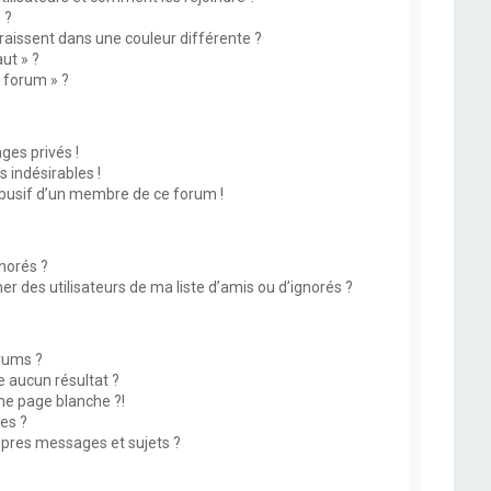
 ?
issent dans une couleur différente ?
ut » ?
u forum » ?
es privés !
 indésirables !
abusif d’un membre de ce forum !
norés ?
 des utilisateurs de ma liste d’amis ou d’ignorés ?
rums ?
 aucun résultat ?
ne page blanche ?!
es ?
pres messages et sujets ?