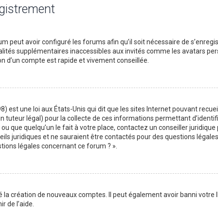
egistrement
m peut avoir configuré les forums afin qu’il soit nécessaire de s’enregi
lités supplémentaires inaccessibles aux invités comme les avatars perso
on d’un compte est rapide et vivement conseillée.
) est une loi aux États-Unis qui dit que les sites Internet pouvant recu
n tuteur légal) pour la collecte de ces informations permettant d’identif
ou que quelqu’un le fait à votre place, contactez un conseiller juridique
ils juridiques et ne sauraient être contactés pour des questions légales
stions légales concernant ce forum ? ».
é la création de nouveaux comptes. Il peut également avoir banni votre I
r de l’aide.