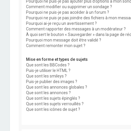
Pourquoi ne puis-je pas ajouter plus d’options à mon son
Comment modifier ou supprimer un sondage ?
Pourquoi ne puis-je pas accéder à un forum ?
Pourquoi ne puis-je pas joindre des fichiers à mon messa
Pourquoi ai-je reçu un avertissement ?
Comment rapporter des messages à un modérateur ?
À quoi sert le bouton « Sauvegarder » dans la page de r
Pourquoi mon message doit être validé ?
Comment remonter mon sujet ?
Mise en forme et types de sujets
Que sont les BBCodes ?
Puis-je utiliser le HTML ?
Que sont les smileys ?
Puis-je publier des images ?
Que sont les annonces globales ?
Que sont les annonces ?
Que sont les sujets épinglés ?
Que sont les sujets verrouillés ?
Que sont les icônes de sujet ?