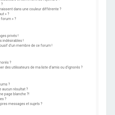
 ?
issent dans une couleur différente ?
ut » ?
u forum » ?
es privés !
 indésirables !
abusif d’un membre de ce forum !
norés ?
 des utilisateurs de ma liste d’amis ou d’ignorés ?
rums ?
 aucun résultat ?
ne page blanche ?!
es ?
pres messages et sujets ?