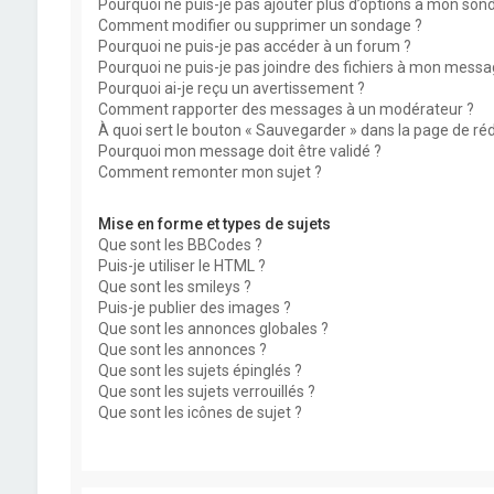
Pourquoi ne puis-je pas ajouter plus d’options à mon son
Comment modifier ou supprimer un sondage ?
Pourquoi ne puis-je pas accéder à un forum ?
Pourquoi ne puis-je pas joindre des fichiers à mon messa
Pourquoi ai-je reçu un avertissement ?
Comment rapporter des messages à un modérateur ?
À quoi sert le bouton « Sauvegarder » dans la page de r
Pourquoi mon message doit être validé ?
Comment remonter mon sujet ?
Mise en forme et types de sujets
Que sont les BBCodes ?
Puis-je utiliser le HTML ?
Que sont les smileys ?
Puis-je publier des images ?
Que sont les annonces globales ?
Que sont les annonces ?
Que sont les sujets épinglés ?
Que sont les sujets verrouillés ?
Que sont les icônes de sujet ?