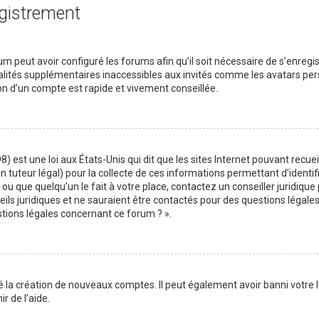
egistrement
m peut avoir configuré les forums afin qu’il soit nécessaire de s’enregi
lités supplémentaires inaccessibles aux invités comme les avatars perso
on d’un compte est rapide et vivement conseillée.
) est une loi aux États-Unis qui dit que les sites Internet pouvant recu
n tuteur légal) pour la collecte de ces informations permettant d’identif
ou que quelqu’un le fait à votre place, contactez un conseiller juridique
ils juridiques et ne sauraient être contactés pour des questions légales
stions légales concernant ce forum ? ».
é la création de nouveaux comptes. Il peut également avoir banni votre I
r de l’aide.