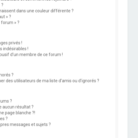
 ?
issent dans une couleur différente ?
ut » ?
u forum » ?
es privés !
 indésirables !
abusif d’un membre de ce forum !
norés ?
 des utilisateurs de ma liste d’amis ou d’ignorés ?
rums ?
 aucun résultat ?
ne page blanche ?!
es ?
pres messages et sujets ?