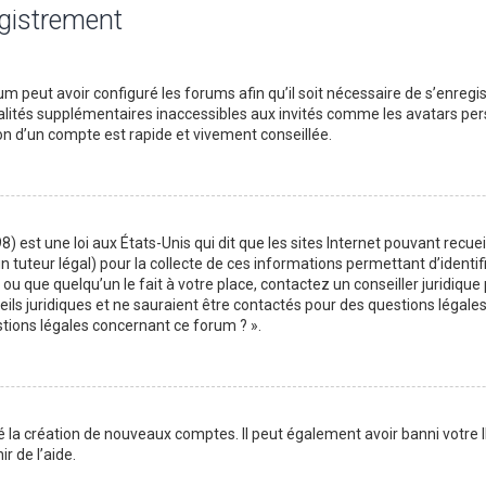
egistrement
m peut avoir configuré les forums afin qu’il soit nécessaire de s’enregi
lités supplémentaires inaccessibles aux invités comme les avatars perso
on d’un compte est rapide et vivement conseillée.
) est une loi aux États-Unis qui dit que les sites Internet pouvant recu
n tuteur légal) pour la collecte de ces informations permettant d’identif
ou que quelqu’un le fait à votre place, contactez un conseiller juridique
ils juridiques et ne sauraient être contactés pour des questions légales
stions légales concernant ce forum ? ».
é la création de nouveaux comptes. Il peut également avoir banni votre I
r de l’aide.