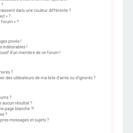
 ?
issent dans une couleur différente ?
ut » ?
u forum » ?
es privés !
 indésirables !
abusif d’un membre de ce forum !
norés ?
 des utilisateurs de ma liste d’amis ou d’ignorés ?
rums ?
 aucun résultat ?
ne page blanche ?!
es ?
pres messages et sujets ?