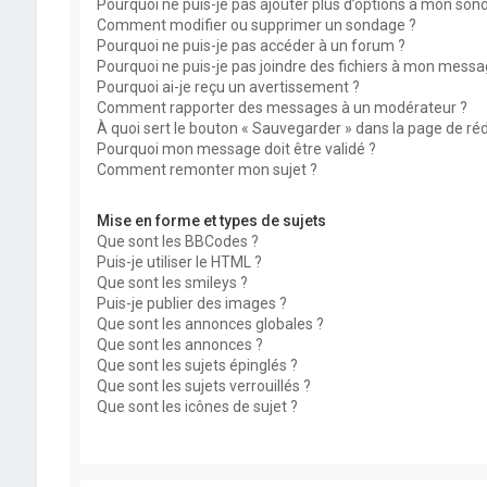
Pourquoi ne puis-je pas ajouter plus d’options à mon son
Comment modifier ou supprimer un sondage ?
Pourquoi ne puis-je pas accéder à un forum ?
Pourquoi ne puis-je pas joindre des fichiers à mon messa
Pourquoi ai-je reçu un avertissement ?
Comment rapporter des messages à un modérateur ?
À quoi sert le bouton « Sauvegarder » dans la page de r
Pourquoi mon message doit être validé ?
Comment remonter mon sujet ?
Mise en forme et types de sujets
Que sont les BBCodes ?
Puis-je utiliser le HTML ?
Que sont les smileys ?
Puis-je publier des images ?
Que sont les annonces globales ?
Que sont les annonces ?
Que sont les sujets épinglés ?
Que sont les sujets verrouillés ?
Que sont les icônes de sujet ?