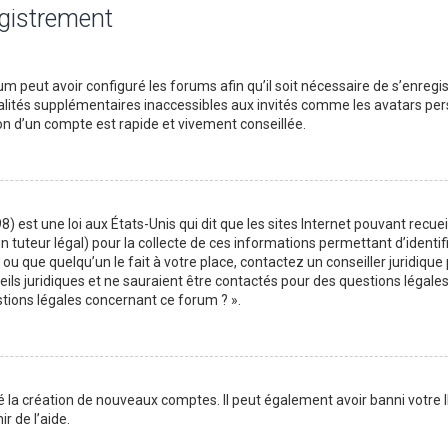
egistrement
m peut avoir configuré les forums afin qu’il soit nécessaire de s’enregi
lités supplémentaires inaccessibles aux invités comme les avatars perso
on d’un compte est rapide et vivement conseillée.
) est une loi aux États-Unis qui dit que les sites Internet pouvant recu
n tuteur légal) pour la collecte de ces informations permettant d’identif
ou que quelqu’un le fait à votre place, contactez un conseiller juridique
ils juridiques et ne sauraient être contactés pour des questions légales
stions légales concernant ce forum ? ».
é la création de nouveaux comptes. Il peut également avoir banni votre I
r de l’aide.