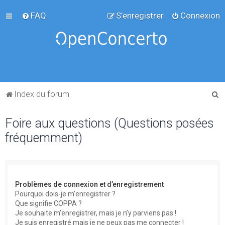
FAQ
S’enregistrer
Connexion
R
Index du forum
e
Foire aux questions (Questions posées
c
fréquemment)
h
e
r
c
Problèmes de connexion et d’enregistrement
h
Pourquoi dois-je m’enregistrer ?
Que signifie COPPA ?
e
Je souhaite m’enregistrer, mais je n’y parviens pas !
r
Je suis enregistré mais je ne peux pas me connecter !