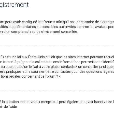
egistrement
m peut avoir configuré les forums afin qu’il soit nécessaire de s’enregi
lités supplémentaires inaccessibles aux invités comme les avatars perso
on d’un compte est rapide et vivement conseillée.
) est une loi aux États-Unis qui dit que les sites Internet pouvant recu
n tuteur légal) pour la collecte de ces informations permettant d’identif
ou que quelqu’un le fait à votre place, contactez un conseiller juridique
ils juridiques et ne sauraient être contactés pour des questions légales
stions légales concernant ce forum ? ».
é la création de nouveaux comptes. Il peut également avoir banni votre I
r de l’aide.