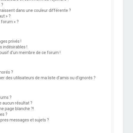
 ?
issent dans une couleur différente ?
ut » ?
u forum » ?
es privés !
 indésirables !
abusif d’un membre de ce forum !
norés ?
 des utilisateurs de ma liste d’amis ou d’ignorés ?
rums ?
 aucun résultat ?
ne page blanche ?!
es ?
pres messages et sujets ?