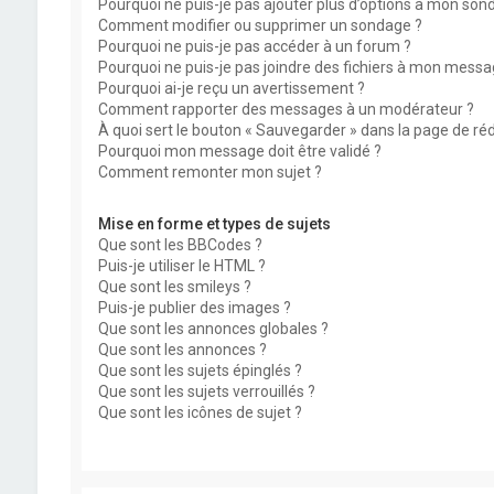
Pourquoi ne puis-je pas ajouter plus d’options à mon son
Comment modifier ou supprimer un sondage ?
Pourquoi ne puis-je pas accéder à un forum ?
Pourquoi ne puis-je pas joindre des fichiers à mon messa
Pourquoi ai-je reçu un avertissement ?
Comment rapporter des messages à un modérateur ?
À quoi sert le bouton « Sauvegarder » dans la page de r
Pourquoi mon message doit être validé ?
Comment remonter mon sujet ?
Mise en forme et types de sujets
Que sont les BBCodes ?
Puis-je utiliser le HTML ?
Que sont les smileys ?
Puis-je publier des images ?
Que sont les annonces globales ?
Que sont les annonces ?
Que sont les sujets épinglés ?
Que sont les sujets verrouillés ?
Que sont les icônes de sujet ?